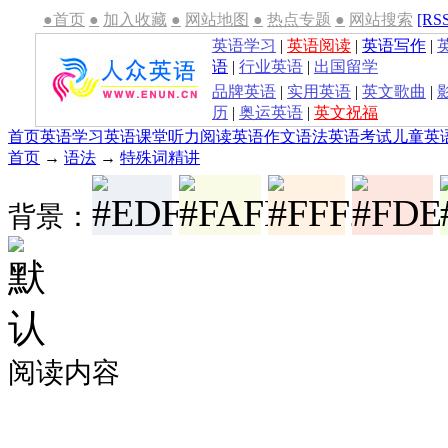
●首页
●
加入收藏
●
网站地图
●
热点专题
●
网站搜索
[RS
英语学习
|
英语阅读
|
英语写作
|
语
|
行业英语
|
出国留学
品牌英语
|
实用英语
|
英文歌曲
|
历
|
奥运英语
|
英文祝福
首页
英语学习
英语课堂
听力
阅读
英语作文
语法
英语考试
儿童英
首页
→
语法
→
特殊词精讲
背景：
阅读内容