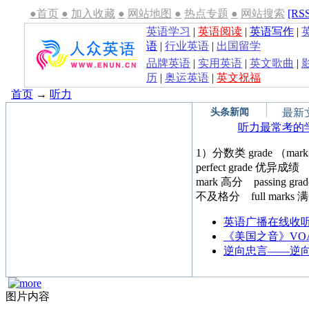
●首页
●
加入收藏
●
网站地图
●
热点专题
●
网站搜索
[RS
英语学习
|
英语阅读
|
英语写作
|
语
|
行业英语
|
出国留学
品牌英语
|
实用英语
|
英文歌曲
|
历
|
奥运英语
|
英文祝福
首页
→
听力
头条新闻
最新
听力最常考的
1）分数类 grade （mar
perfect grade 优异成绩 
mark 高分 passing grad
不及格分 full marks
英语广播在线收
《美国之音》VO
逆向忠言——逆
图片内容