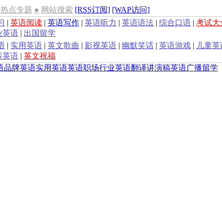
热点专题
●
网站搜索
[RSS订阅]
[WAP访问]
习
|
英语阅读
|
英语写作
|
英语听力
|
英语语法
|
综合口语
|
考试大
业英语
|
出国留学
语
|
实用英语
|
英文歌曲
|
影视英语
|
幽默笑话
|
英语游戏
|
儿童英
运英语
|
英文祝福
语
品牌英语
实用英语
英语职场
行业英语
翻译
讲演稿
英语广播
留学