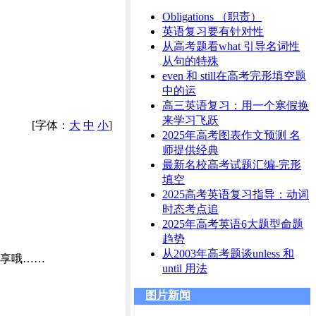
Obligations （职责）
英语复习要有针对性
从高考题看what 引导名词性
从句的特殊
even 和 still在高考完形填空题
中的运
高三英语复习：用一个寒假换
来学习飞跃
[字体：
大
中
小
]
2025年高考图表作文预测 名
师提供经典
最新名校高考试题汇编-完形
填空
2025高考英语复习指导：动词
时态考点追
2025年高考英语6大题型命题
趋势
从2003年高考题谈unless 和
共享哦……
until 用法
图片新闻