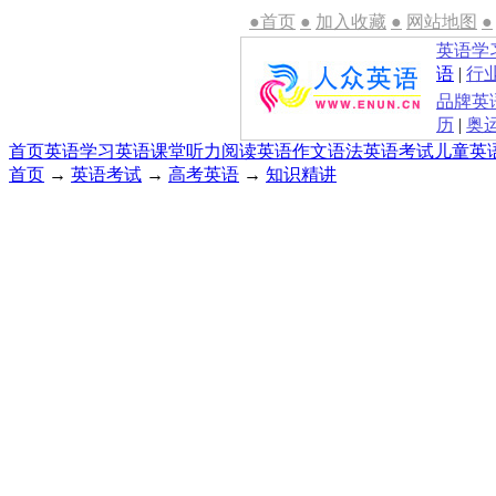
●首页
●
加入收藏
●
网站地图
●
英语学
语
|
行
品牌英
历
|
奥
首页
英语学习
英语课堂
听力
阅读
英语作文
语法
英语考试
儿童英
首页
→
英语考试
→
高考英语
→
知识精讲