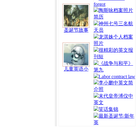
forgot
陶斯咏档案照片
简历
神州七号三名航
圣诞节故事
天员
龙淇姝个人档案
照片
很精彩的英文报
刊短
《战争与和平》
儿童英语小
第九
Labor contract law
李小鹏中英文简
介照
末代皇帝溥仪中
英文
笑话集锦
最新圣诞节/新年
英