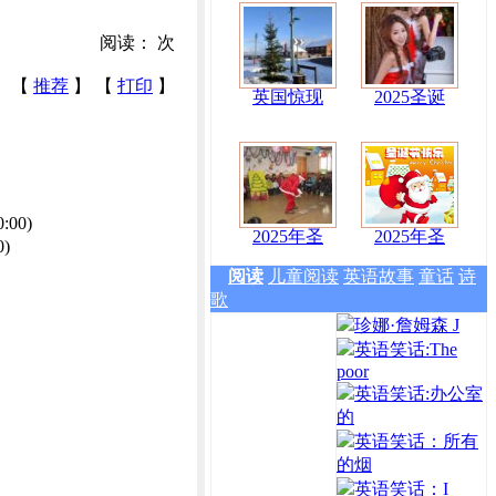
阅读：
次
【
推荐
】 【
打印
】
英国惊现
2025圣诞
0:00)
2025年圣
2025年圣
0)
阅读
儿童阅读
英语故事
童话
诗
歌
珍娜·詹姆森 J
英语笑话:The
poor
英语笑话:办公室
的
英语笑话：所有
的烟
英语笑话：I