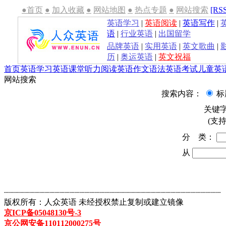
●首页
●
加入收藏
●
网站地图
●
热点专题
●
网站搜索
[RS
英语学习
|
英语阅读
|
英语写作
|
语
|
行业英语
|
出国留学
品牌英语
|
实用英语
|
英文歌曲
|
历
|
奥运英语
|
英文祝福
首页
英语学习
英语课堂
听力
阅读
英语作文
语法
英语考试
儿童英
网站搜索
搜索内容：
标
关键
(支持
分 类：
从
┈┈┈┈┈┈┈┈┈┈┈┈┈┈┈┈┈┈┈┈┈┈┈┈┈┈┈┈┈┈┈┈┈┈┈┈┈┈┈┈┈┈┈
版权所有：人众英语 未经授权禁止复制或建立镜像
京ICP备05048130号-3
京公网安备110112000275号