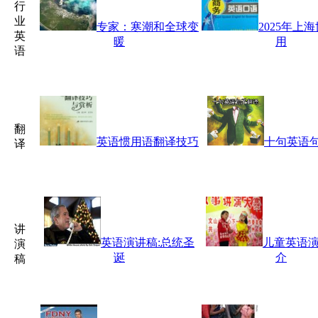
行
业
专家：寒潮和全球变
2025年上
英
暖
用
语
翻
英语惯用语翻译技巧
十句英语
译
讲
英语演讲稿:总统圣
儿童英语演
演
诞
介
稿