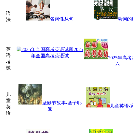
语
名词性从句
动词的
法
英
2025
语
年全国高考英语试
2025年高
考
六
试
儿
童
圣诞节故事-圣子耶
儿童英语-
英
稣
语