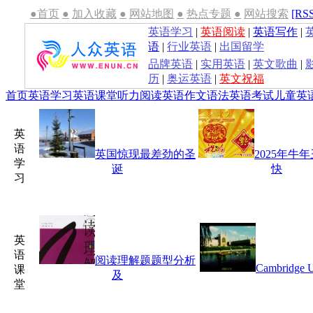
●首页
●
加入收藏
●
网站地图
●
热点专题
●
网站搜索
[RS
英语学习
|
英语阅读
|
英语写作
|
语
|
行业英语
|
出国留学
品牌英语
|
实用英语
|
英文歌曲
|
历
|
奥运英语
|
英文祝福
首页
英语学习
英语课堂
听力
阅读
英语作文
语法
英语考试
儿童英
英
语
英国惊现最差劲的圣
2025年牛
学
诞
快
习
英
语
阅读理解题题型分析
Cambridge U
课
及
堂