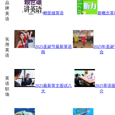
品
牌
赖世雄英语
新概念英
英
语
实
用
2025圣诞节最新英语
2025年圣
英
阅
合
语
英
语
2025最新英文面试八
2025英语
职
大
介
场