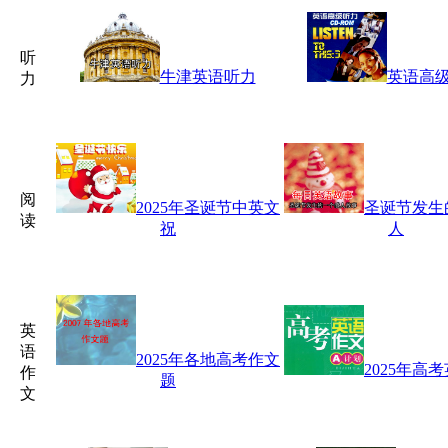
听
牛津英语听力
英语高
力
阅
2025年圣诞节中英文
圣诞节发生
读
祝
人
英
语
2025年各地高考作文
2025年高
作
题
文