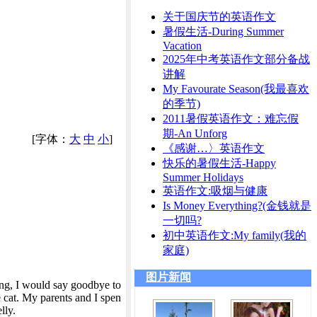
关于国庆节的英语作文
暑假生活-During Summer
Vacation
2025年中考英语作文部分备战
讲解
My Favourate Season(我最喜欢
的季节)
2011暑假英语作文：难忘假
期-An Unforg
[字体：
大
中
小
]
《感谢…〉英语作文
快乐的暑假生活-Happy
Summer Holidays
英语作文:吸烟与健康
Is Money Everything?(金钱就是
一切吗?
初中英语作文:My family(我的
家庭)
图片新闻
rning, I would say goodbye to
e cat. My parents and I spen
lly.