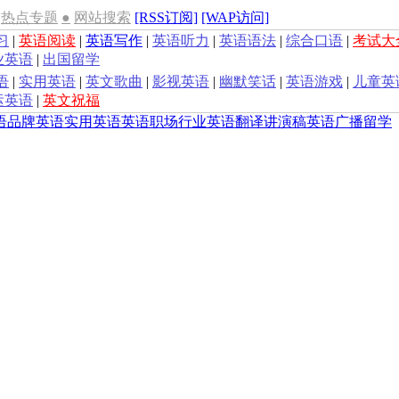
热点专题
●
网站搜索
[RSS订阅]
[WAP访问]
习
|
英语阅读
|
英语写作
|
英语听力
|
英语语法
|
综合口语
|
考试大
业英语
|
出国留学
语
|
实用英语
|
英文歌曲
|
影视英语
|
幽默笑话
|
英语游戏
|
儿童英
运英语
|
英文祝福
语
品牌英语
实用英语
英语职场
行业英语
翻译
讲演稿
英语广播
留学