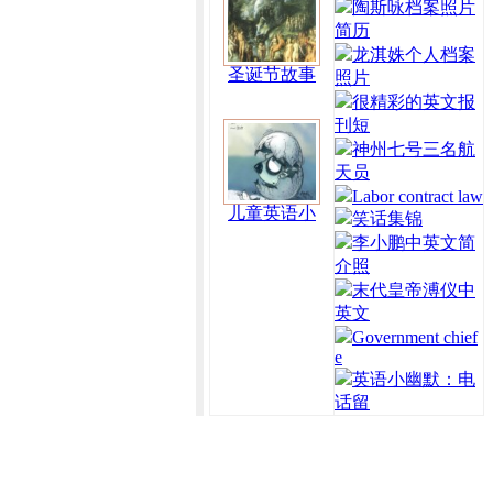
陶斯咏档案照片
简历
龙淇姝个人档案
圣诞节故事
照片
很精彩的英文报
刊短
神州七号三名航
天员
Labor contract law
儿童英语小
笑话集锦
李小鹏中英文简
介照
末代皇帝溥仪中
英文
Government chief
e
英语小幽默：电
话留