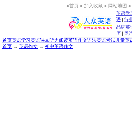
●首页
●
加入收藏
●
网站地图
●
英语学
语
|
行
品牌英
历
|
奥
首页
英语学习
英语课堂
听力
阅读
英语作文
语法
英语考试
儿童英
首页
→
英语作文
→
初中英语作文