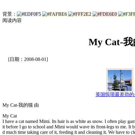
背景：
阅读内容
My Cat-
[日期：2008-08-01]
英国惊现最差劲的
My Cat-我的猫 由
My Cat
I have a cat named Mimi. Its hair is as white as snow. I often play game
it before I go to school and Mimi would wave its front-legs to me. It b
d much time taking care of it, feeding it and cleaning it. We have to c