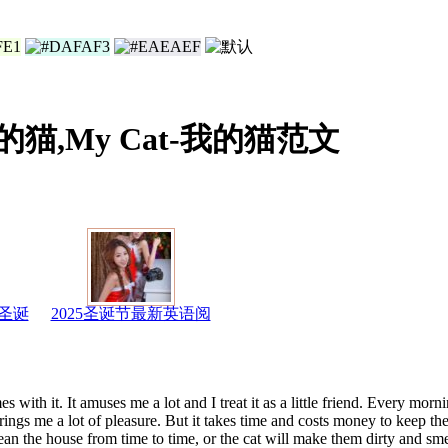
我的猫,My Cat-我的猫范文
圣诞
2025圣诞节最新英语阅
s with it. It amuses me a lot and I treat it as a little friend. Every mo
rings me a lot of pleasure. But it takes time and costs money to keep th
lean the house from time to time, or the cat will make them dirty and sme