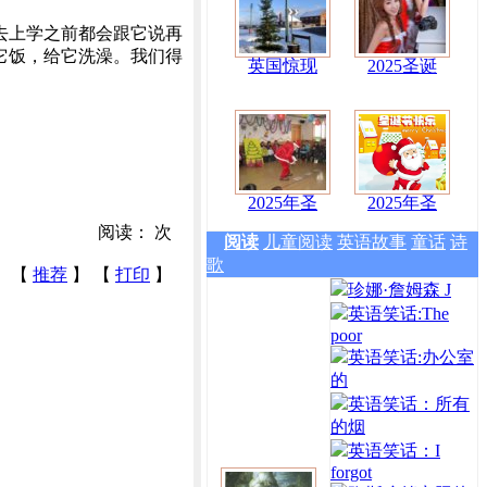
去上学之前都会跟它说再
它饭，给它洗澡。我们得
英国惊现
2025圣诞
2025年圣
2025年圣
阅读：
次
阅读
儿童阅读
英语故事
童话
诗
歌
【
推荐
】 【
打印
】
珍娜·詹姆森 J
英语笑话:The
poor
英语笑话:办公室
的
英语笑话：所有
的烟
英语笑话：I
forgot