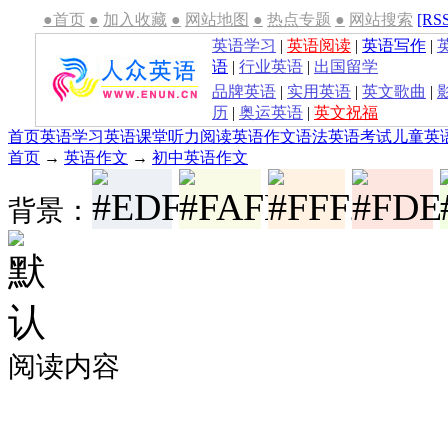
●首页
●
加入收藏
●
网站地图
●
热点专题
●
网站搜索
[RS
英语学习
|
英语阅读
|
英语写作
|
语
|
行业英语
|
出国留学
品牌英语
|
实用英语
|
英文歌曲
|
历
|
奥运英语
|
英文祝福
首页
英语学习
英语课堂
听力
阅读
英语作文
语法
英语考试
儿童英
首页
→
英语作文
→
初中英语作文
背景：
阅读内容