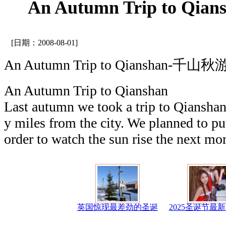
An Autumn Trip to Qi
[日期：2008-08-01]
An Autumn Trip to Qianshan-千山秋
An Autumn Trip to Qianshan
Last autumn we took a trip to Qianshan b
y miles from the city. We planned to put
order to watch the sun rise the next mo
英国惊现最差劲的圣诞
2025圣诞节最