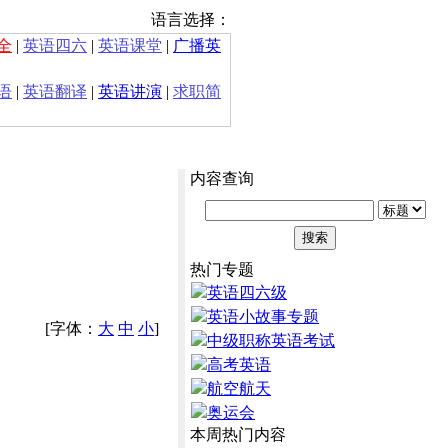
语言选择：
全
|
英语四六
|
英语课堂
|
广播英
语
|
英语翻译
|
英语讲演
|
求职简
内容查询
热门专题
英语四六级
英语小故事专题
[字体：
大
中
小
]
中级职称英语考试
高考英语
航空航天
奥运会
本周热门内容