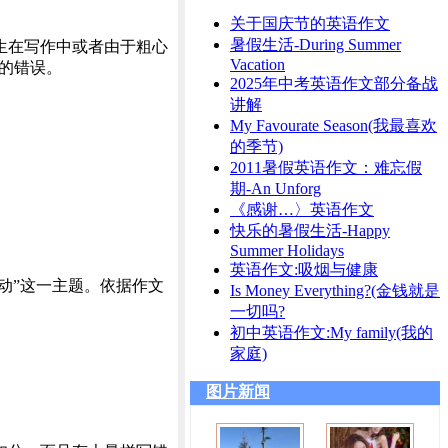
关于国庆节的英语作文
暑假生活-During Summer
生在写作中或者由于粗心
Vacation
的错误。
2025年中考英语作文部分备战
讲解
My Favourate Season(我最喜欢
的季节)
2011暑假英语作文：难忘假
期-An Unforg
《感谢…〉英语作文
快乐的暑假生活-Happy
Summer Holidays
英语作文:吸烟与健康
动”这一主题。依据作文
Is Money Everything?(金钱就是
一切吗?
初中英语作文:My family(我的
家庭)
图片新闻