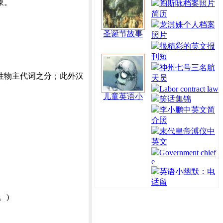
象。
陶斯咏档案照片
简历
龙淇姝个人档案
圣诞节故事
照片
很精彩的英文报
刊短
神州七号三名航
性物主代词之分；此外汉
天员
Labor contract law
儿童英语小
笑话集锦
李小鹏中英文简
介照
末代皇帝溥仪中
英文
Government chief
e
英语小幽默：电
话留
。)