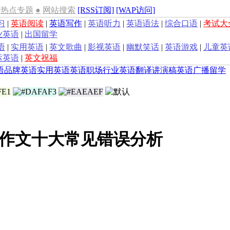
热点专题
●
网站搜索
[RSS订阅]
[WAP访问]
习
|
英语阅读
|
英语写作
|
英语听力
|
英语语法
|
综合口语
|
考试大
业英语
|
出国留学
语
|
实用英语
|
英文歌曲
|
影视英语
|
幽默笑话
|
英语游戏
|
儿童英
运英语
|
英文祝福
语
品牌英语
实用英语
英语职场
行业英语
翻译
讲演稿
英语广播
留学
作文十大常见错误分析