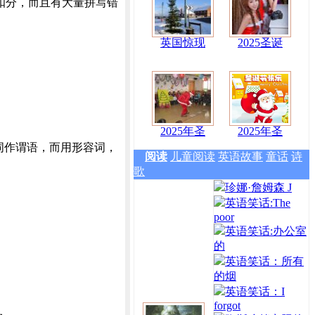
扣分，而且有大量拼写错
英国惊现
2025圣诞
2025年圣
2025年圣
词作谓语，而用形容词，
阅读
儿童阅读
英语故事
童话
诗
歌
珍娜·詹姆森 J
英语笑话:The
poor
英语笑话:办公室
的
英语笑话：所有
的烟
英语笑话：I
forgot