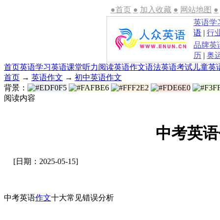
●首页
●
加入收藏
●
网站地图
●
英语学
语
|
行
品牌英
历
|
奥
首页
英语学习
英语课堂
听力
阅读
英语作文
语法
英语考试
儿童英
首页
→
英语作文
→
初中英语作文
背景：
阅读内容
中考英语
[日期：2025-05-15]
中考英语
作文
十大常见错误分析