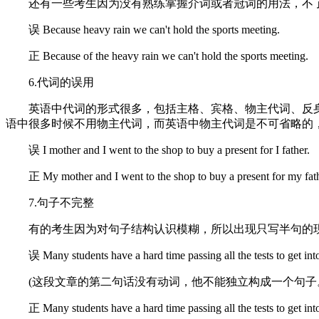
还有一些考生因为没有熟练掌握介词或者冠词的用法，不了
误 Because heavy rain we can't hold the sports meeting.
正 Because of the heavy rain we can't hold the sports meeting.
6.代词的误用
英语中代词的形式很多，包括主格、宾格、物主代词、反身
语中很多时候不用物主代词，而英语中物主代词是不可省略的
误 I mother and I went to the shop to buy a present for I father.
正 My mother and I went to the shop to buy a present for my fath
7.句子不完整
有的考生因为对句子结构认识模糊，所以出现只写半句的现
误 Many students have a hard time passing all the tests to get into 
(这段文章的第二句话没有动词，他不能独立构成一个句子。
正 Many students have a hard time passing all the tests to get into 