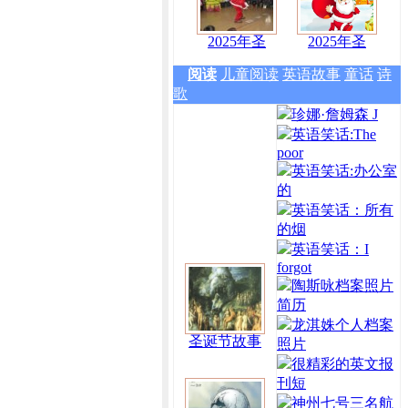
2025年圣
2025年圣
阅读
儿童阅读
英语故事
童话
诗
歌
珍娜·詹姆森 J
英语笑话:The
poor
英语笑话:办公室
的
英语笑话：所有
的烟
英语笑话：I
forgot
陶斯咏档案照片
简历
龙淇姝个人档案
圣诞节故事
照片
很精彩的英文报
刊短
神州七号三名航