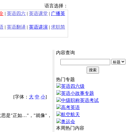
语言选择：
全
|
英语四六
|
英语课堂
|
广播英
语
|
英语翻译
|
英语讲演
|
求职简
内容查询
热门专题
英语四六级
英语小故事专题
[字体：
大
中
小
]
中级职称英语考试
高考英语
航空航天
，意思是"正如…"，"就像"，
奥运会
本周热门内容