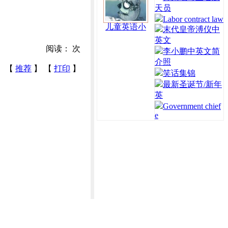
天员
Labor contract law
儿童英语小
末代皇帝溥仪中
英文
阅读：
次
李小鹏中英文简
介照
【
推荐
】 【
打印
】
笑话集锦
最新圣诞节/新年
英
Government chief
e