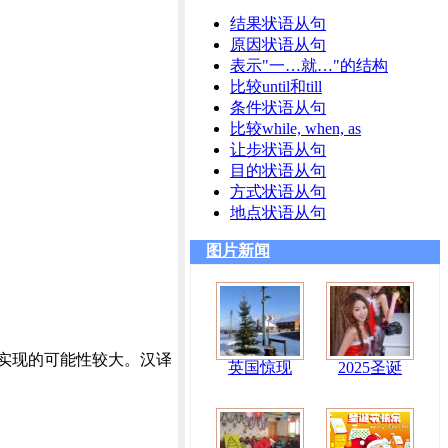
结果状语从句
原因状语从句
表示"一…就…"的结构
比较until和till
条件状语从句
比较while, when, as
让步状语从句
目的状语从句
方式状语从句
地点状语从句
图片新闻
实现的可能性较大。汉译
英国惊现
2025圣诞