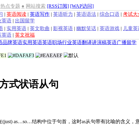
热点专题
●
网站搜索
[RSS订阅]
[WAP访问]
习
|
英语阅读
|
英语写作
|
英语听力
|
英语语法
|
综合口语
|
考试大
业英语
|
出国留学
语
|
实用英语
|
英文歌曲
|
影视英语
|
幽默笑话
|
英语游戏
|
儿童英
运英语
|
英文祝福
语
品牌英语
实用英语
英语职场
行业英语
翻译
讲演稿
英语广播
留学
方式状语从句
，但在(just) as…so…结构中位于句首，这时as从句带有比喻的含义