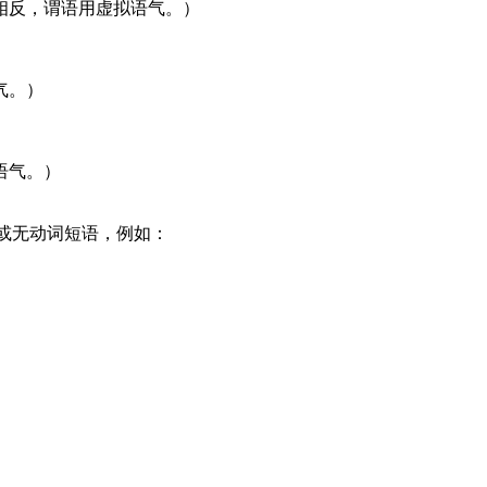
相反，谓语用虚拟语气。）
气。）
语气。）
式短语或无动词短语，例如：