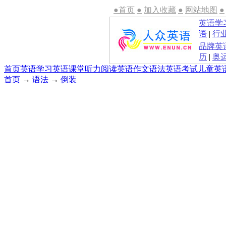
●首页
●
加入收藏
●
网站地图
●
英语学
语
|
行
品牌英
历
|
奥
首页
英语学习
英语课堂
听力
阅读
英语作文
语法
英语考试
儿童英
首页
→
语法
→
倒装