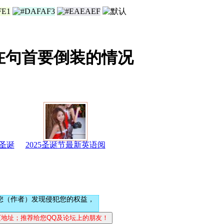
y在句首要倒装的情况
圣诞
2025圣诞节最新英语阅
您（作者）发现侵犯您的权益，