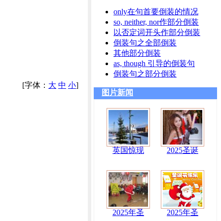
only在句首要倒装的情况
so, neither, nor作部分倒装
以否定词开头作部分倒装
倒装句之全部倒装
其他部分倒装
as, though 引导的倒装句
倒装句之部分倒装
[字体：
大
中
小
]
图片新闻
英国惊现
2025圣诞
2025年圣
2025年圣