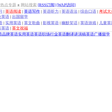
热点专题
●
网站搜索
[RSS订阅]
[WAP访问]
习
|
英语阅读
|
英语写作
|
英语听力
|
英语语法
|
综合口语
|
考试大
业英语
|
出国留学
语
|
实用英语
|
英文歌曲
|
影视英语
|
幽默笑话
|
英语游戏
|
儿童英
运英语
|
英文祝福
语
品牌英语
实用英语
英语职场
行业英语
翻译
讲演稿
英语广播
留学