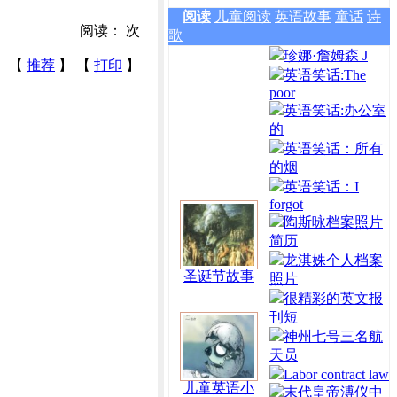
阅读
儿童阅读
英语故事
童话
诗
阅读：
次
歌
珍娜·詹姆森 J
【
推荐
】 【
打印
】
英语笑话:The
poor
英语笑话:办公室
的
英语笑话：所有
的烟
英语笑话：I
forgot
陶斯咏档案照片
简历
龙淇姝个人档案
圣诞节故事
照片
很精彩的英文报
刊短
神州七号三名航
天员
Labor contract law
儿童英语小
末代皇帝溥仪中