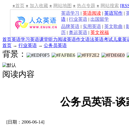
●首页
●
加入收藏
●
网站地图
●
热点专题
●
网站搜索
[RS
英语学习
|
英语阅读
|
英语写作
|
语
|
行业英语
|
出国留学
品牌英语
|
实用英语
|
英文歌曲
|
历
|
奥运英语
|
英文祝福
首页
英语学习
英语课堂
听力
阅读
英语作文
语法
英语考试
儿童英
首页
→
行业英语
→
公务员英语
背景：
阅读内容
公务员英语-谈
[日期：2006-06-14]