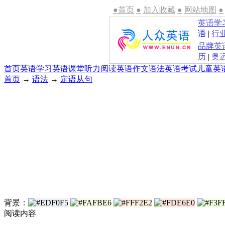
●首页
●
加入收藏
●
网站地图
●
英语学
语
|
行
品牌英
历
|
奥
首页
英语学习
英语课堂
听力
阅读
英语作文
语法
英语考试
儿童英
首页
→
语法
→
定语从句
背景：
阅读内容