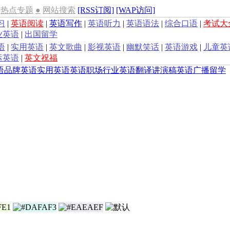
热点专题
●
网站搜索
[RSS订阅]
[WAP访问]
习
|
英语阅读
|
英语写作
|
英语听力
|
英语语法
|
综合口语
|
考试大
业英语
|
出国留学
语
|
实用英语
|
英文歌曲
|
影视英语
|
幽默笑话
|
英语游戏
|
儿童英
运英语
|
英文祝福
语
品牌英语
实用英语
英语职场
行业英语
翻译
讲演稿
英语广播
留学