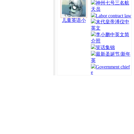
神州七号三名航
天员
Labor contract law
儿童英语小
末代皇帝溥仪中
英文
李小鹏中英文简
介照
笑话集锦
最新圣诞节/新年
英
Government chief
e