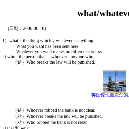
what/whatev
[日期：2006-06-10]
1）what = the thing which；whatever = anything
What you want has been sent here.
Whatever you want makes no difference to me.
2) who= the person that whoever= anyone who
（错）Who breaks the law will be punished.
英国惊现最差劲的
（错）Whoever robbed the bank is not clear.
（对）Whoever breaks the law will be punished.
（对）Who robbed the bank is not clear.
3) that 和 what