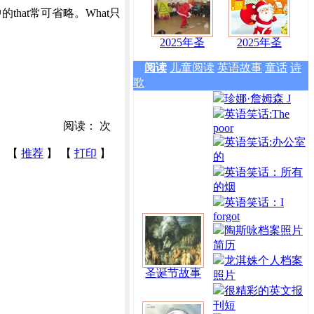
at常可省略。What只
2025年圣
2025年圣
阅读
儿童阅读
英语故事
童话
诗
歌
珍娜·詹姆森 J
英语笑话:The
阅读：
次
poor
英语笑话:办公室
【
推荐
】 【
打印
】
的
英语笑话：所有
的烟
英语笑话：I
forgot
陶斯咏档案照片
简历
龙淇姝个人档案
圣诞节故事
照片
很精彩的英文报
刊短