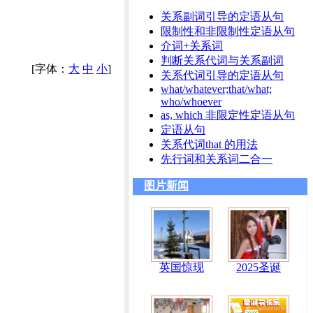
关系副词引导的定语从句
限制性和非限制性定语从句
介词+关系词
判断关系代词与关系副词
[字体：
大
中
小
]
关系代词引导的定语从句
what/whatever;that/what;
who/whoever
as, which 非限定性定语从句
定语从句
关系代词that 的用法
先行词和关系词二合一
图片新闻
英国惊现
2025圣诞