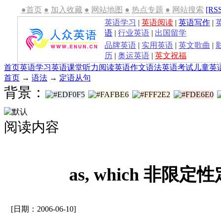
●首页
●
加入收藏
●
网站地图
●
热点专题
●
网站搜索
[RS
英语学习
|
英语阅读
|
英语写作
|
语
|
行业英语
|
出国留学
品牌英语
|
实用英语
|
英文歌曲
|
历
|
奥运英语
|
英文祝福
首页
英语学习
英语课堂
听力
阅读
英语作文
语法
英语考试
儿童英
首页
→
语法
→
定语从句
背景：
阅读内容
as, which 非限
[日期：2006-06-10]